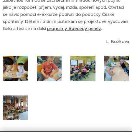
Zábavnou formou se žáci seznámili s řadou nových pojmů
jako je rozpočet, příjem, výdaj, mzda, spoření apod. Čtvrťáci
se navíc pomocí e-exkurze podívali do pobočky České
spořitelny. Dětem i třídním učitelkám se projektové vyučování
líbilo a těší se na další
programy Abecedy peněz
.
L. Božková