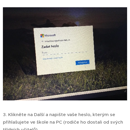
3. Klikněte na Další a napište vaše heslo, kterým se
přihlašujete ve škole na PC (rodiče ho dostali od svých
třídních učitelů).