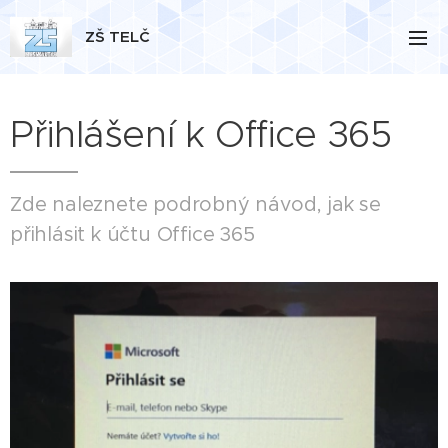
ZŠ TELČ
Přihlášení k Office 365
Zde naleznete podrobný návod, jak se
přihlásit k účtu Office 365