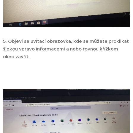
5. Objeví se uvítací obrazovka, kde se můžete proklikat
šipkou vpravo informacemi a nebo rovnou křížkem
okno zavřít.