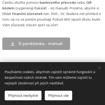
Částku vložíte pomocí
bankovního převodu
nebo
QR
kódem
(vygenerují Bakaláři - viz manuál). Prosíme, abyste si
hlídali
finanční zůstatek
min. 300,- Kč. Budete mít přehled o
tom, na co se peníze používají. Pokud dítě opustí školu, bude
Vám zůstatek vrácen zpět na účet.
E-peněženka - manuál
Používáme cookies, abychom zajistili správné fungování a
bezpečnost našich stránek. Tím vám můžeme zajistit tu
nejlepší zkušenost při jejich návštěvě.
ZŠ Telč - bloxx.cz
Přijmout nezbytné
Přijmout vše
Cookies