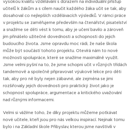
vysokou kvalitu vzdělávání s důrazem na individuální přístup
učitelů k žákům a s cílem naučit každého žáka učit se tak, aby
dosahoval co nejlepších vzdělávacích výsledků. V rámci práce
v projektu se zaměřujeme především na čtenářství, pisatelství
a snažíme se děti vést k tomu, aby je učení bavilo a zároveň
jim přinášelo užitečné dovednosti a schopnosti do jejich
budoucího života. Jsme opravdu moc rádi, že naše škola
může být součástí tohoto projektu. Otevírá nám to nové
možnosti spolupráce, které se snažíme maximálně využít.
Jsme velmi pyšní na to, že jsme schopni učit v různých třídách
tandemově a společně připravovat výukové lekce pro děti
tak, aby pro ně byly nejen zábavné, ale zejména se jimi
rozšiřovaly jejich dovednosti pro praktický život jako je
schopnost spolupráce, argumentace a kritického uvažování
nad různými informacemi.
Velmi si vážíme toho, že díky projektu můžeme potkávat
nové učitele, kteří jsou pro nás velkou inspirací. Nejinak tomu
bylo i na Základní škole Přibyslav, kterou jsme navštívili v