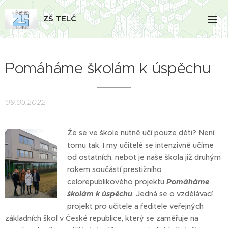
ZŠ TELČ
Pomáháme školám k úspěchu
09.03.2022
Že se ve škole nutně učí pouze děti? Není
tomu tak. I my učitelé se intenzivně učíme
od ostatních, neboť je naše škola již druhým
rokem součástí prestižního
celorepublikového projektu
Pomáháme
školám k úspěchu
. Jedná se o vzdělávací
projekt pro učitele a ředitele veřejných
základních škol v České republice, který se zaměřuje na