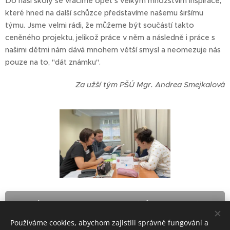
Do naší školy se vracíme opět s velkým množstvím inspirace,
které hned na další schůzce představíme našemu širšímu
týmu. Jsme velmi rádi, že můžeme být součástí takto
ceněného projektu, jelikož práce v něm a následně i práce s
našimi dětmi nám dává mnohem větší smysl a neomezuje nás
pouze na to, "dát známku".
Za užší tým PŠÚ Mgr. Andrea Smejkalová
Záznamy pokroku žáků jako hlavní
téma setkání
Používáme cookies, abychom zajistili správné fungování a