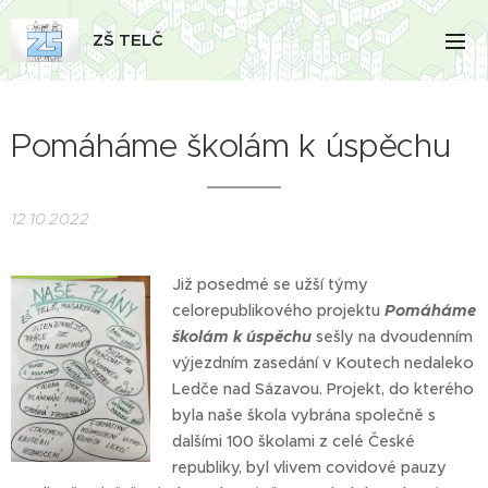
ZŠ TELČ
Pomáháme školám k úspěchu
12.10.2022
Již posedmé se užší týmy
celorepublikového projektu
Pomáháme
školám k úspěchu
sešly na dvoudenním
výjezdním zasedání v Koutech nedaleko
Ledče nad Sázavou. Projekt, do kterého
byla naše škola vybrána společně s
dalšími 100 školami z celé České
republiky, byl vlivem covidové pauzy