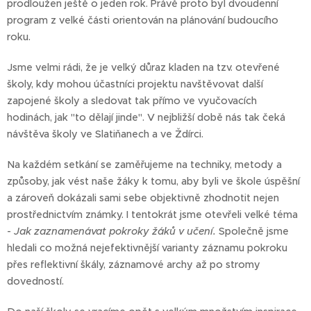
prodloužen ještě o jeden rok. Právě proto byl dvoudenní
program z velké části orientován na plánování budoucího
roku.
Jsme velmi rádi, že je velký důraz kladen na tzv. otevřené
školy, kdy mohou účastníci projektu navštěvovat další
zapojené školy a sledovat tak přímo ve vyučovacích
hodinách, jak "to dělají jinde". V nejbližší době nás tak čeká
návštěva školy ve Slatiňanech a ve Ždírci.
Na každém setkání se zaměřujeme na techniky, metody a
způsoby, jak vést naše žáky k tomu, aby byli ve škole úspěšní
a zároveň dokázali sami sebe objektivně zhodnotit nejen
prostřednictvím známky. I tentokrát jsme otevřeli velké téma
-
Jak zaznamenávat pokroky žáků v učení.
Společně jsme
hledali co možná nejefektivnější varianty záznamu pokroku
přes reflektivní škály, záznamové archy až po stromy
dovedností.