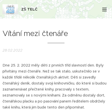
ZŠ TELČ
Vítání mezi čtenáře
28.02.2022
Dne 25. 2. 2022 měly děti z prvních tříd slavností den. Byly
přivítány mezi čtenáře. Než se tak stalo, uskutečnilo se v
každé třídě několik čtenářských aktivit. Děti si zavedly
čtenářský deník, dostaly svoji knihovničku, do které si budou
zaznamenávat přečtené knihy, pracovaly s textem,
seznamovaly se s novými knihami. Za odměnu dostaly dort,
čtenářskou placku a po pasování panem ředitelem obdržely
také knihu, která jim bude tento den připomínat.