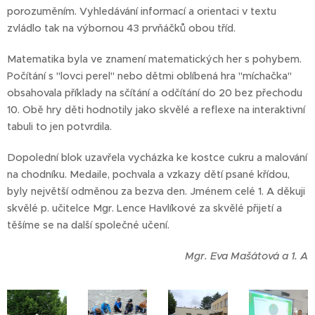
porozuměním. Vyhledávání informací a orientaci v textu
zvládlo tak na výbornou 43 prvňáčků obou tříd.
Matematika byla ve znamení matematických her s pohybem.
Počítání s "lovci perel" nebo dětmi oblíbená hra "míchačka"
obsahovala příklady na sčítání a odčítání do 20 bez přechodu
10. Obě hry děti hodnotily jako skvělé a reflexe na interaktivní
tabuli to jen potvrdila.
Dopolední blok uzavřela vycházka ke kostce cukru a malování
na chodníku. Medaile, pochvala a vzkazy dětí psané křídou,
byly největší odměnou za bezva den. Jménem celé 1. A děkuji
skvělé p. učitelce Mgr. Lence Havlíkové za skvělé přijetí a
těšíme se na další společné učení.
Mgr. Eva Mašátová a 1. A