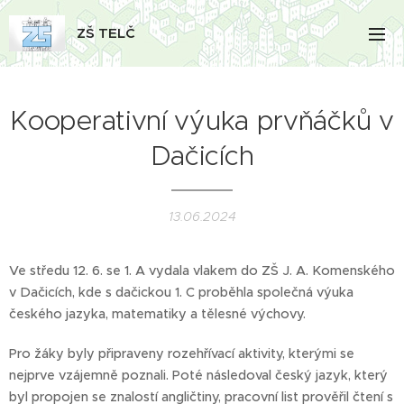
ZŠ TELČ
Kooperativní výuka prvňáčků v
Dačicích
13.06.2024
Ve středu 12. 6. se 1. A vydala vlakem do ZŠ J. A. Komenského
v Dačicích, kde s dačickou 1. C proběhla společná výuka
českého jazyka, matematiky a tělesné výchovy.
Pro žáky byly připraveny rozehřívací aktivity, kterými se
nejprve vzájemně poznali. Poté následoval český jazyk, který
byl propojen se znalostí angličtiny, pracovní list prověřil čtení s