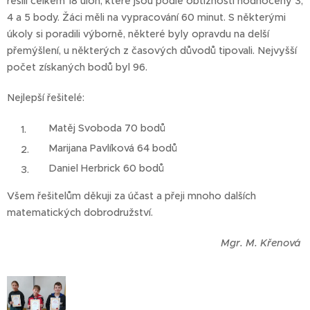
řešili celkem 18 úloh, které jsou podle obtížnosti hodnoceny 3,
4 a 5 body. Žáci měli na vypracování 60 minut. S některými
úkoly si poradili výborně, některé byly opravdu na delší
přemýšlení, u některých z časových důvodů tipovali. Nejvyšší
počet získaných bodů byl 96.
Nejlepší řešitelé:
Matěj Svoboda 70 bodů
Marijana Pavlíková 64 bodů
Daniel Herbrick 60 bodů
Všem řešitelům děkuji za účast a přeji mnoho dalších
matematických dobrodružství.
Mgr. M. Křenová