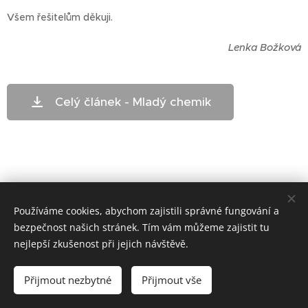
Všem řešitelům děkuji.
Lenka Božková
Celý článek - Mladý chemik
Používáme cookies, abychom zajistili správné fungování a
bezpečnost našich stránek. Tím vám můžeme zajistit tu
nejlepší zkušenost při jejich návštěvě.
ZŠ Telč - bloxx.cz
Přijmout nezbytné
Přijmout vše
Cookies