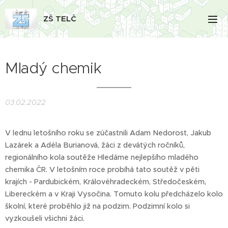
ZŠ TELČ
Mladý chemik
03.02.2022
V lednu letošního roku se zúčastnili Adam Nedorost, Jakub
Lazárek a Adéla Burianová, žáci z devátých ročníků,
regionálního kola soutěže Hledáme nejlepšího mladého
chemika ČR. V letošním roce probíhá tato soutěž v pěti
krajích - Pardubickém, Královéhradeckém, Středočeském,
Libereckém a v Kraji Vysočina. Tomuto kolu předcházelo kolo
školní, které proběhlo již na podzim. Podzimní kolo si
vyzkoušeli všichni žáci.