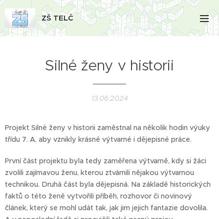
ZŠ TELČ
Silné ženy v historii
13.06.2024
Projekt Silné ženy v historii zaměstnal na několik hodin výuky
třídu 7. A, aby vznikly krásné výtvarné i dějepisné práce.
První část projektu byla tedy zaměřena výtvarně, kdy si žáci
zvolili zajímavou ženu, kterou ztvárnili nějakou výtvarnou
technikou. Druhá část byla dějepisná. Na základě historických
faktů o této ženě vytvořili příběh, rozhovor či novinový
článek, který se mohl udát tak, jak jim jejich fantazie dovolila.