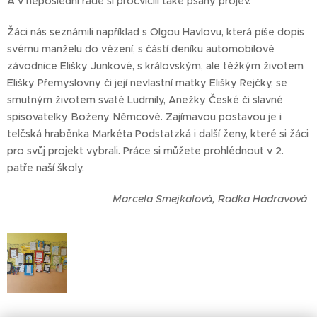
A v neposlední řadě si procvičili také psaný projev.
Žáci nás seznámili například s Olgou Havlovu, která píše dopis
svému manželu do vězení, s částí deníku automobilové
závodnice Elišky Junkové, s královským, ale těžkým životem
Elišky Přemyslovny či její nevlastní matky Elišky Rejčky, se
smutným životem svaté Ludmily, Anežky České či slavné
spisovatelky Boženy Němcové. Zajímavou postavou je i
telčská hraběnka Markéta Podstatzká i další ženy, které si žáci
pro svůj projekt vybrali. Práce si můžete prohlédnout v 2.
patře naší školy.
Marcela Smejkalová, Radka Hadravová