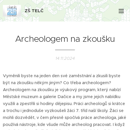
ZŠ TELČ
Archeologem na zkoušku
14.11.2024
Vyměnili byste na jeden den své zaměstnání a zkusili byste
být na zkoušku někým jiným? Co třeba archeologem?
Archeologem na zkoušku je výukový program, který nabízí
Městské muzeum a galerie Dačice a my jsme jejich nabídku
využili a zpestřili si hodiny dějepisu. Práci archeologů si krátce
a trochu i jednoduše vyzkoušeli žáci 7. tříd naší školy. Žáci se
mohli dozvědět, v čem přesně spočívá práce archeologa, jaké
používá nástroje, kde všude může archeolog pracovat. I když