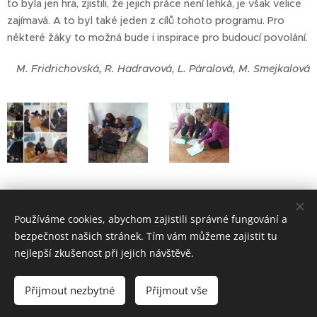
to byla jen hra, zjistili, že jejich práce není lehká, je však velice
zajímavá. A to byl také jeden z cílů tohoto programu. Pro
některé žáky to možná bude i inspirace pro budoucí povolání.
M. Fridrichovská, R. Hadravová, L. Páralová, M. Smejkalová
Archeologem na zkoušku
Používáme cookies, abychom zajistili správné fungování a
bezpečnost našich stránek. Tím vám můžeme zajistit tu
nejlepší zkušenost při jejich návštěvě.
ZŠ Telč - bloxx.cz
Přijmout nezbytné
Přijmout vše
Cookies