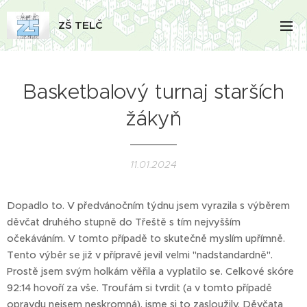
ZŠ TELČ
Basketbalový turnaj starších
žákyň
11.01.2024
Dopadlo to. V předvánočním týdnu jsem vyrazila s výběrem
děvčat druhého stupně do Třeště s tím nejvyšším
očekáváním. V tomto případě to skutečně myslím upřímně.
Tento výběr se již v přípravě jevil velmi "nadstandardně".
Prostě jsem svým holkám věřila a vyplatilo se. Celkové skóre
92:14 hovoří za vše. Troufám si tvrdit (a v tomto případě
opravdu nejsem neskromná), jsme si to zasloužily. Děvčata