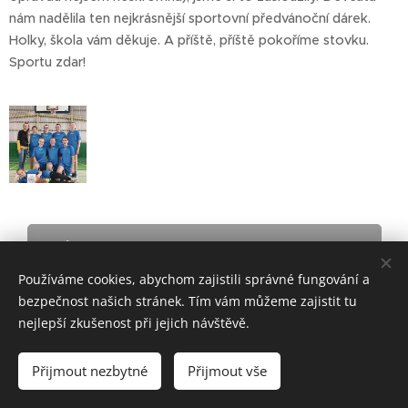
nám nadělila ten nejkrásnější sportovní předvánoční dárek.
Holky, škola vám děkuje. A příště, příště pokoříme stovku.
Sportu zdar!
Basketbalový turnaj starších žákyň
Používáme cookies, abychom zajistili správné fungování a
bezpečnost našich stránek. Tím vám můžeme zajistit tu
nejlepší zkušenost při jejich návštěvě.
ZŠ Telč - bloxx.cz
Přijmout nezbytné
Přijmout vše
Cookies