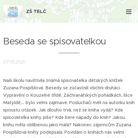
ZŠ TELČ
Beseda se spisovatelkou
07.10.2021
Naši školu navštívila známá spisovatelka dětských knížek
Zuzana Pospíšilová. Besedy se zúčastnili všichni druháci.
Vyprávění o Kouzelné třídě, Záchranářských pohádkách, lišce
Matyldě,... bylo velmi zajímavé. Posluchači měli na autorku knih
spoustu otázek. Jak dlouho trvá, než se kniha vydá? Kde
spisovatelka knihy píše? Kde bere nápady do knih? Jakou
knihu měla oblíbenou jako malá? Nakonec zájemcům Zuzana
Pospíšilová knihy podepsala. Povídání o knihách nás velmi