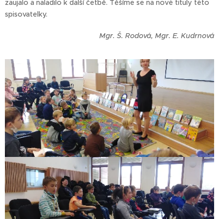
zaujalo a naladilo k další četbě. Těšíme se na nové tituly této
spisovatelky.
Mgr. Š. Rodová, Mgr. E. Kudrnová