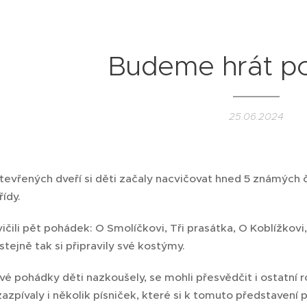
Budeme hrát p
25.06.2024
tevřených dveří si děti začaly nacvičovat hned 5 známých č
řídy.
čili pět pohádek: O Smolíčkovi, Tři prasátka, O Koblížkovi,
stejně tak si připravily své kostýmy.
své pohádky děti nazkoušely, se mohli přesvědčit i ostatní 
azpívaly i několik písniček, které si k tomuto představení 