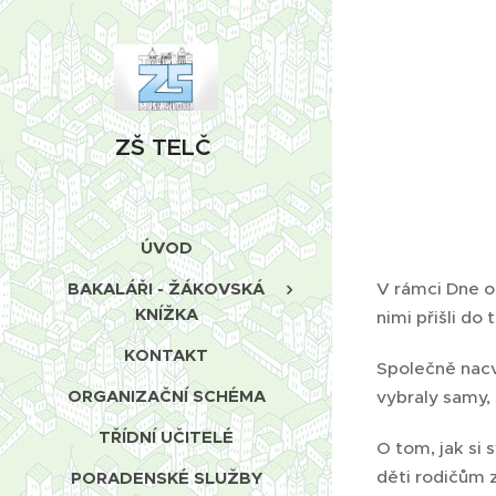
ZŠ TELČ
ÚVOD
V rámci Dne o
BAKALÁŘI - ŽÁKOVSKÁ
KNÍŽKA
nimi přišli do t
KONTAKT
Společně nacvi
ORGANIZAČNÍ SCHÉMA
vybraly samy, 
TŘÍDNÍ UČITELÉ
O tom, jak si 
děti rodičům z
PORADENSKÉ SLUŽBY