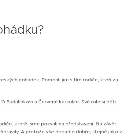
ohádku?
eských pohádek. Pomohli jim s tím rodiče, kteří za
 O Budulínkovi a Červené karkulce. Své role si děti
rodiče, které jsme pozvali na představení. Na závěr
připravily. A protože vše dopadlo dobře, stejně jako v