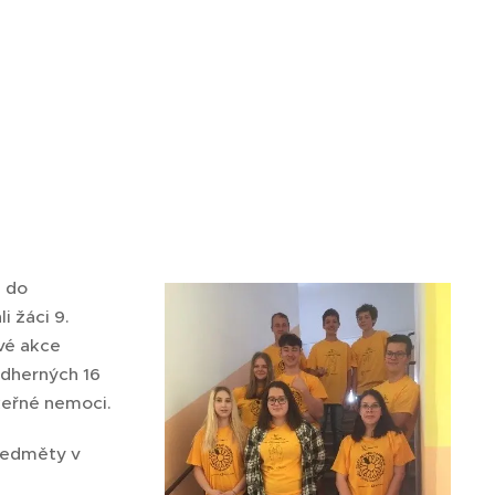
i do
i žáci 9.
ové akce
nádherných 16
keřné nemoci.
předměty v