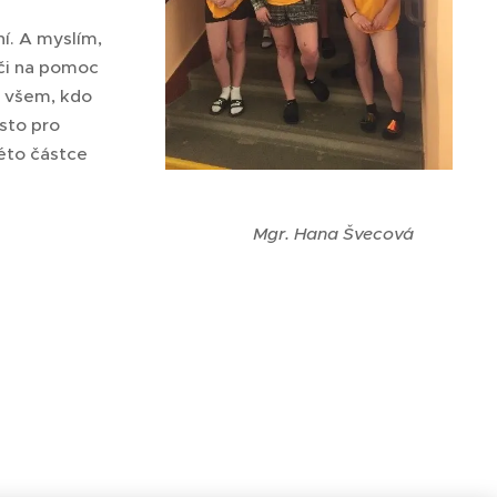
ní. A myslím,
lči na pomoc
e všem, kdo
sto pro
éto částce
Mgr. Hana Švecová