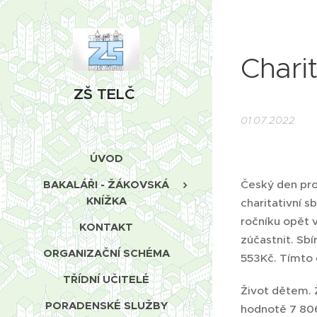
Charit
ZŠ TELČ
01.07.2022
ÚVOD
Český den pro
BAKALÁŘI - ŽÁKOVSKÁ
KNÍŽKA
charitativní s
ročníku opět 
KONTAKT
zúčastnit. Sbí
ORGANIZAČNÍ SCHÉMA
553Kč. Tímto 
TŘÍDNÍ UČITELÉ
Život dětem. 
PORADENSKÉ SLUŽBY
hodnotě 7 806