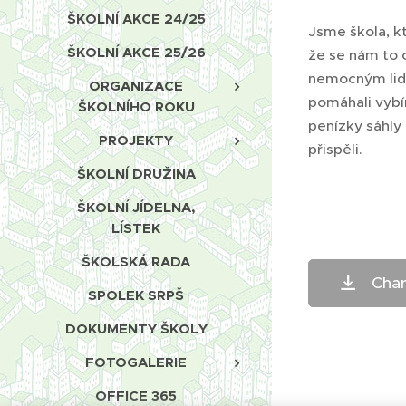
ŠKOLNÍ AKCE 24/25
Jsme škola, kt
ŠKOLNÍ AKCE 25/26
že se nám to o
nemocným lide
ORGANIZACE
pomáhali vybí
ŠKOLNÍHO ROKU
penízky sáhly
PROJEKTY
přispěli.
ŠKOLNÍ DRUŽINA
ŠKOLNÍ JÍDELNA,
LÍSTEK
ŠKOLSKÁ RADA
Char
SPOLEK SRPŠ
DOKUMENTY ŠKOLY
FOTOGALERIE
OFFICE 365