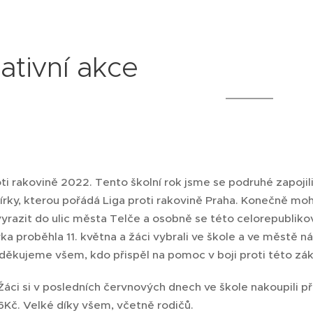
ativní akce
ti rakovině 2022. Tento školní rok jsme se podruhé zapojil
bírky, kterou pořádá Liga proti rakovině Praha. Konečně mohl
vyrazit do ulic města Telče a osobně se této celorepublik
rka proběhla 11. května a žáci vybrali ve škole a ve městě 
děkujeme všem, kdo přispěl na pomoc v boji proti této zá
Žáci si v posledních červnových dnech ve škole nakoupili 
Kč. Velké díky všem, včetně rodičů.