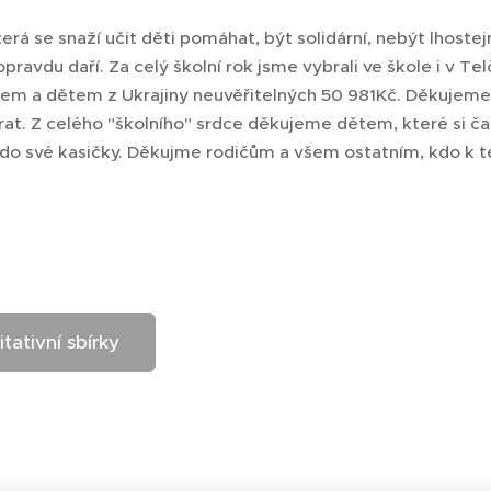
erá se snaží učit děti pomáhat, být solidární, nebýt lhostej
pravdu daří. Za celý školní rok jsme vybrali ve škole i v Te
m a dětem z Ukrajiny neuvěřitelných 50 981Kč. Děkujem
rat. Z celého "školního" srdce děkujeme dětem, které si ča
 do své kasičky. Děkujme rodičům a všem ostatním, kdo k t
itativní sbírky