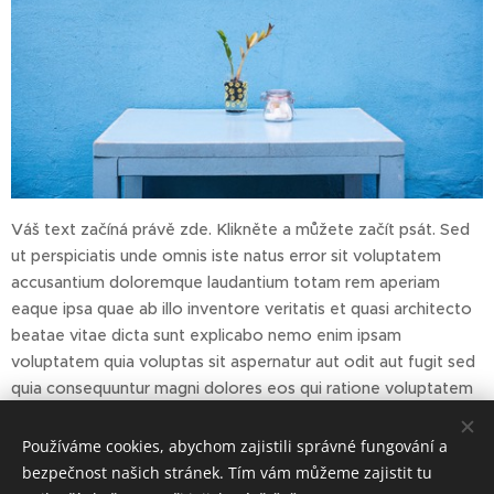
Váš text začíná právě zde. Klikněte a můžete začít psát. Sed
ut perspiciatis unde omnis iste natus error sit voluptatem
accusantium doloremque laudantium totam rem aperiam
eaque ipsa quae ab illo inventore veritatis et quasi architecto
beatae vitae dicta sunt explicabo nemo enim ipsam
voluptatem quia voluptas sit aspernatur aut odit aut fugit sed
quia consequuntur magni dolores eos qui ratione voluptatem
sequi nesciunt neque porro quisquam est qui dolorem ipsum
quia dolor sit amet consectetur.
Používáme cookies, abychom zajistili správné fungování a
bezpečnost našich stránek. Tím vám můžeme zajistit tu