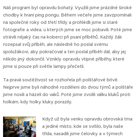
Náš program byl opravdu bohatý. Využili jsme prázdné široké
chodby k hraní ping pongu. Během večeře jsme zavzpomínali
na společné roky od třetí třídy a prohlédli jsme si staré
fotografie a videa, u kterých jsme se moc pobavili. Poté jsme
strávili nějaký čas na koberci při psaní příběhů. Každý žák
rozepsal svůj příběh, ale následně ho poslal svému
spolužákovi, aby pokračoval a ten poslal příběh dál, aby jej
někdo jiný dokončil. Vznikly opravdu vtipné příběhy, které
jsme si pouze při světle lampy přečetli.
Ta pravá soutěživost se rozhořela při polštářové bitvě.
Nejprve jsme byli náhodně rozděleni do dvou týmů a polštáře
jsme nosili a házeli do vaků. Poté jsme zvolili válku kluků proti
holkám, kdy holky kluky porazily.
Když už byla venku opravdu obrovská tma
a jediné místo, kde se svítilo, byla naše
třída, nasadili jsme čelovky a v týmech