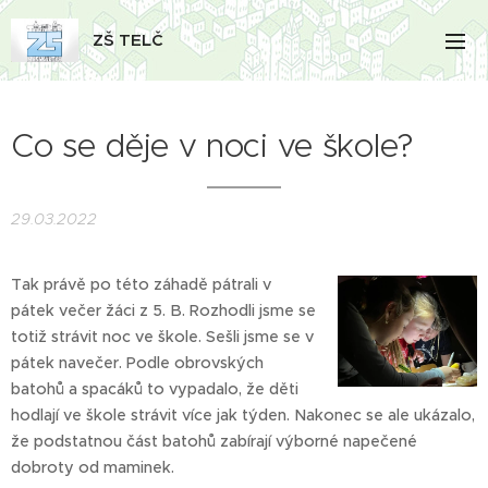
ZŠ TELČ
Co se děje v noci ve škole?
29.03.2022
Tak právě po této záhadě pátrali v
pátek večer žáci z 5. B. Rozhodli jsme se
totiž strávit noc ve škole. Sešli jsme se v
pátek navečer. Podle obrovských
batohů a spacáků to vypadalo, že děti
hodlají ve škole strávit více jak týden. Nakonec se ale ukázalo,
že podstatnou část batohů zabírají výborné napečené
dobroty od maminek.