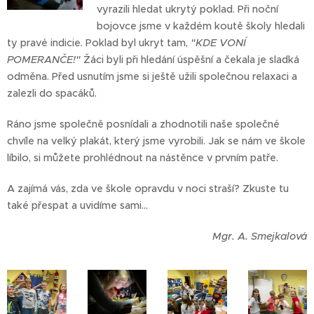
vyrazili hledat ukrytý poklad. Při noční
bojovce jsme v každém koutě školy hledali
ty pravé indicie. Poklad byl ukryt tam,
"KDE VONÍ
POMERANČE!"
Žáci byli při hledání úspěšní a čekala je sladká
odměna. Před usnutím jsme si ještě užili společnou relaxaci a
zalezli do spacáků.
Ráno jsme společně posnídali a zhodnotili naše společné
chvíle na velký plakát, který jsme vyrobili. Jak se nám ve škole
líbilo, si můžete prohlédnout na nástěnce v prvním patře.
A zajímá vás, zda ve škole opravdu v noci straší? Zkuste tu
také přespat a uvidíme sami...
Mgr. A. Smejkalová