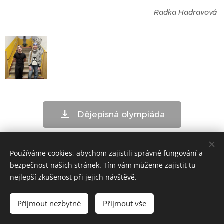
Radka Hadravová
Dějepisná olympiáda
Používáme cookies, abychom zajistili správné fungování a
bezpečnost našich stránek. Tím vám můžeme zajistit tu
nejlepší zkušenost při jejich návštěvě.
ZŠ Telč - bloxx.cz
Přijmout nezbytné
Přijmout vše
Cookies