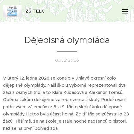
ZŠ TELČ
Dějepisná olympiáda
03.02.2026
V úterý 12. ledna 2026 se konalo v Jihlavě okresní kolo
dějepisné olympiády. Naši školu výborně reprezentovali dva
žáci z osmých tříd, a to Klára Kubešová a Alexandr Tomšů.
Oběma žákům děkujeme za reprezentaci školy. Poděkování
patří i všem zájemcům z 8. a 9. tříd o školní kolo dějepisné
olympiády. I letos byla účast hojná. Ze tří tříd se zúčastnilo 23
žáků. Těší mě, že na škole je stále hodně nadšenců o historii,
než se na první pohled zdá.