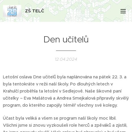
ZŠ TELČ
Den učitelů
12.04.2024
Letošní oslava Dne učitelů byla naplánována na pátek 22. 3. a
byla tentokráte v režii naší školy. Po dlouhých letech v
Krahulčí proběhla ta letošní v Sedlejově. Naše šikovné paní
učitelky – Eva Mašátová a Andrea Smejkalová připravily skvělý
program, do kterého zapojily téměř všechny své kolegy.
Účast byla veliká a všem se program naší školy moc líbil.
Všichni jsme si znovu vyzkoušeli role herců a zpěváků a zjistili,