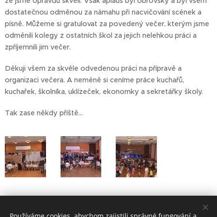
že jsme opravdu skvělí. Však aplaus byl obrovský a byl všem
dostatečnou odměnou za námahu při nacvičování scének a
písně. Můžeme si gratulovat za povedený večer, kterým jsme
odměnili kolegy z ostatních škol za jejich nelehkou práci a
zpříjemnili jim večer.
Děkuji všem za skvěle odvedenou práci na přípravě a
organizaci večera. A neméně si ceníme práce kuchařů,
kuchařek, školníka, uklízeček, ekonomky a sekretářky školy.
Tak zase někdy příště…
Den učitelů.pdf
Používáme cookies, abychom zajistili správné fungování a