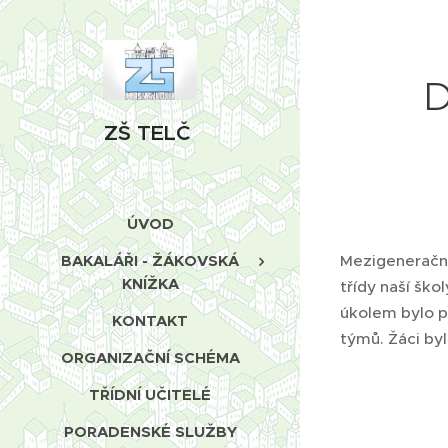
D
ZŠ TELČ
ÚVOD
Mezigenerační
BAKALÁŘI - ŽÁKOVSKÁ
KNÍŽKA
třídy naší ško
úkolem bylo po
KONTAKT
týmů. Žáci by
ORGANIZAČNÍ SCHÉMA
TŘÍDNÍ UČITELÉ
PORADENSKÉ SLUŽBY