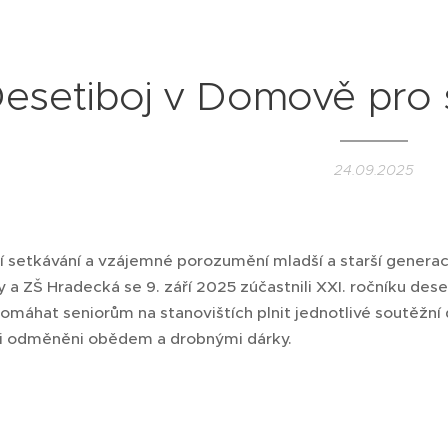
esetiboj v Domově pro 
24.09.2025
 setkávání a vzájemné porozumění mladší a starší generace
ly a ZŠ Hradecká se 9. září 2025 zúčastnili XXI. ročníku de
máhat seniorům na stanovištích plnit jednotlivé soutěžní d
li odměněni obědem a drobnými dárky.