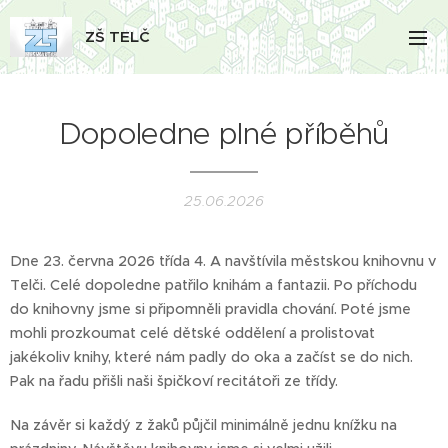
ZŠ TELČ
Dopoledne plné příběhů
25.06.2026
Dne 23. června 2026 třída 4. A navštívila městskou knihovnu v
Telči. Celé dopoledne patřilo knihám a fantazii. Po příchodu
do knihovny jsme si připomněli pravidla chování. Poté jsme
mohli prozkoumat celé dětské oddělení a prolistovat
jakékoliv knihy, které nám padly do oka a začíst se do nich.
Pak na řadu přišli naši špičkoví recitátoři ze třídy.
Na závěr si každý z žaků půjčil minimálně jednu knížku na