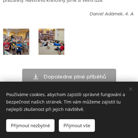
prázdniny. Návštěvu knihovny jsme si velmi užili.
Daniel Adámek, 4. A
Dopoledne plné příběhů
Používáme cookies, abychom zajistili správné fungování a
bezpečnost našich stránek. Tím vám můžeme zajistit tu
nejlepší zkušenost při jejich návštěvě.
ZŠ Telč - bloxx.cz
Přijmout nezbytné
Přijmout vše
Cookies