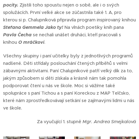
pocity.
Zjistili toho spoustu nejen o sobě, ale i o svých
spolužácích. První velké akce se zúčastnila také 1. A, pro
kterou si p. Chalupníková připravila program inspirovaný knihou
Stefana Gemmela Jako ty!
Na vlnách poetiky knih pana
Pavla Čecha
se nechali unášet druháci, kteří pracovali s
knihou
O mráčkovi
.
Všechny skupiny i paní učitelky byly z jednotlivých programů
nadšené. Děti střídaly poslouchání čtených příběhů s velmi
zábavnými aktivitami. Paní Chalupníkové patří velký dík za to,
jakým způsobem si děti získala a krásně nám tak pomohla
podporovat čtení u nás ve škole. Moc si vážíme také
spolupráce s paní Tichou a s paní Koreckou z MAP Telčsko,
které nám zprostředkovávají setkání se zajímavými lidmi u nás
ve škole.
Za vyučující 1. stupně
Mgr. Andrea Smejkalová