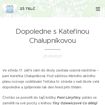
ZŠ TELČ
Dopoledne s Kateřinou
Chalupníkovou
25.09.2025
Ve středu 17. září k nám do školy zavítala vzácná návštěva –
paní Kateřina Chalupníková. Pod záštitou Místního akčního
plánu rozvoje vzdělávání Telčska IV. strávila v naší škole celé
dopoledne a zpříjemnila tak den hned pěti třídám.
Čtvrťáci se ponořili do tajů knížky
Paní Láryfáry
, páťáci se
zaměřili na své pocity s knihou
Tiny Oziewiczové Co dělají