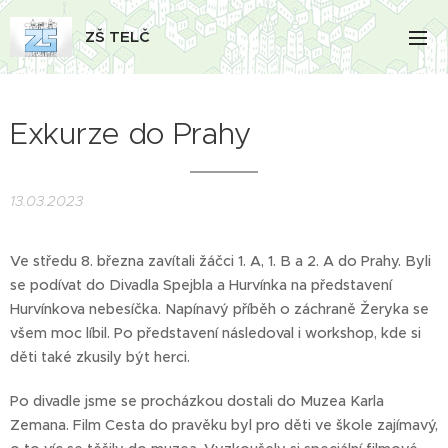
ZŠ TELČ
Exkurze do Prahy
13.03.2023
Ve středu 8. března zavítali žáčci 1. A, 1. B a 2. A do Prahy. Byli
se podívat do Divadla Spejbla a Hurvínka na představení
Hurvínkova nebesíčka. Napínavý příběh o záchraně Žeryka se
všem moc líbil. Po představení následoval i workshop, kde si
děti také zkusily být herci.
Po divadle jsme se procházkou dostali do Muzea Karla
Zemana. Film Cesta do pravěku byl pro děti ve škole zajímavý,