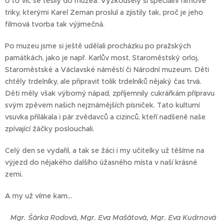
o to víc se těšily do muzea. Vyzkoušely si speciální filmové
triky, kterými Karel Zeman proslul a zjistily tak, proč je jeho
filmová tvorba tak výjimečná.
Po muzeu jsme si ještě udělali procházku po pražských
památkách, jako je např. Karlův most, Staroměstský orloj,
Staroměstské a Václavské náměstí či Národní muzeum. Děti
chtěly trdelníky, ale připravit tolik trdelníků nějaký čas trvá.
Děti měly však výborný nápad, zpříjemnily cukrářkám přípravu
svým zpěvem našich nejznámějších písniček. Tato kulturní
vsuvka přilákala i pár zvědavců a cizinců, kteří nadšeně naše
zpívající žáčky poslouchali.
Celý den se vydařil, a tak se žáci i my učitelky už těšíme na
výjezd do nějakého dalšího úžasného místa v naší krásné
zemi.
A my už víme kam…
Mgr. Šárka Rodová, Mgr. Eva Mašátová, Mgr. Eva Kudrnová