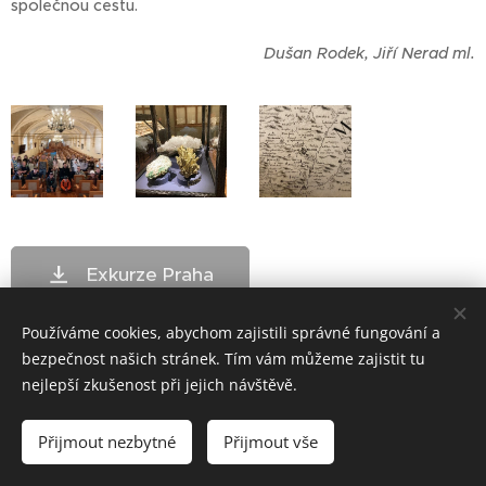
společnou cestu.
Dušan Rodek, Jiří Nerad ml.
Exkurze Praha
Používáme cookies, abychom zajistili správné fungování a
bezpečnost našich stránek. Tím vám můžeme zajistit tu
nejlepší zkušenost při jejich návštěvě.
ZŠ Telč - bloxx.cz
Přijmout nezbytné
Přijmout vše
Cookies