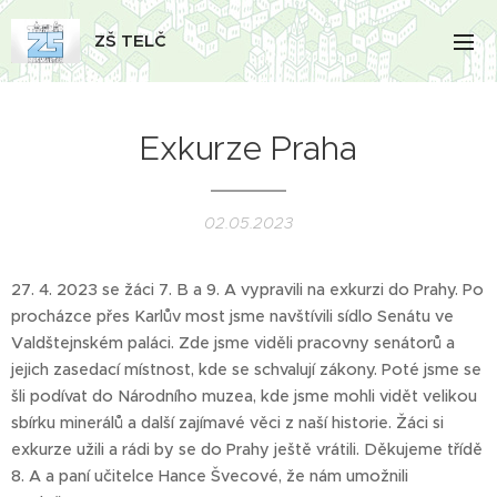
ZŠ TELČ
Exkurze Praha
02.05.2023
27. 4. 2023 se žáci 7. B a 9. A vypravili na exkurzi do Prahy. Po
procházce přes Karlův most jsme navštívili sídlo Senátu ve
Valdštejnském paláci. Zde jsme viděli pracovny senátorů a
jejich zasedací místnost, kde se schvalují zákony. Poté jsme se
šli podívat do Národního muzea, kde jsme mohli vidět velikou
sbírku minerálů a další zajímavé věci z naší historie. Žáci si
exkurze užili a rádi by se do Prahy ještě vrátili. Děkujeme třídě
8. A a paní učitelce Hance Švecové, že nám umožnili