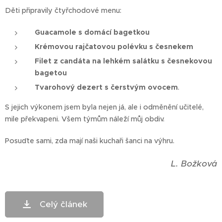
Děti připravily čtyřchodové menu:
Guacamole s domácí bagetkou
Krémovou rajčatovou polévku s česnekem
Filet z candáta na lehkém salátku s česnekovou
bagetou
Tvarohový dezert s čerstvým ovocem
.
S jejich výkonem jsem byla nejen já, ale i odměnění učitelé,
mile překvapeni. Všem týmům náleží můj obdiv.
Posuďte sami, zda mají naši kuchaři šanci na výhru.
L. Božková
Celý článek