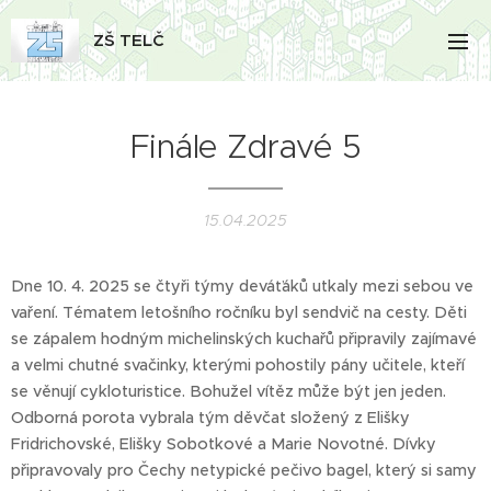
ZŠ TELČ
Finále Zdravé 5
15.04.2025
Dne 10. 4. 2025 se čtyři týmy deváťáků utkaly mezi sebou ve
vaření. Tématem letošního ročníku byl sendvič na cesty. Děti
se zápalem hodným michelinských kuchařů připravily zajímavé
a velmi chutné svačinky, kterými pohostily pány učitele, kteří
se věnují cykloturistice. Bohužel vítěz může být jen jeden.
Odborná porota vybrala tým děvčat složený z Elišky
Fridrichovské, Elišky Sobotkové a Marie Novotné. Dívky
připravovaly pro Čechy netypické pečivo bagel, který si samy