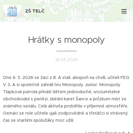
ZŠ TELČ
Hrátky s monopoly
18.05.2026
Dne 6. 5. 2026 se žáci z 8. A stali, alespoň na chvíli, učiteli FEG.
V 3. A si společně zahráli hru Monopoly Junior. Monopoly
Tlapková patrola přináší dětem jednoduché, srozumitelné
obchodování s penězi, sbírání karet Šance a průzkum míst ze
známého seriálu. Celá aktivita proběhla v příjemné atmosféře.
Osmáci se role učitele ujali zodpovědně a třeťáčci si strávený
čas se staršími spolužáky moc užili.