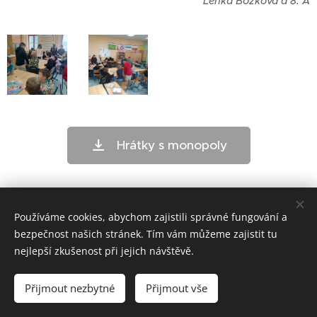
Lenka Božková a 8. A
Hrátky s monopoly
Používáme cookies, abychom zajistili správné fungování a
bezpečnost našich stránek. Tím vám můžeme zajistit tu
nejlepší zkušenost při jejich návštěvě.
ZŠ Telč - bloxx.cz
Přijmout nezbytné
Přijmout vše
Cookies