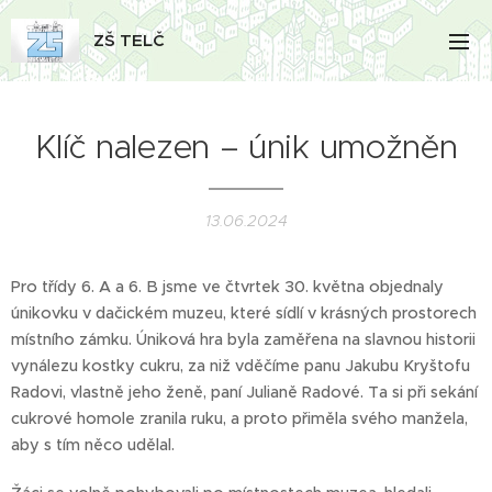
ZŠ TELČ
Klíč nalezen – únik umožněn
13.06.2024
Pro třídy 6. A a 6. B jsme ve čtvrtek 30. května objednaly
únikovku v dačickém muzeu, které sídlí v krásných prostorech
místního zámku. Úniková hra byla zaměřena na slavnou historii
vynálezu kostky cukru, za niž vděčíme panu Jakubu Kryštofu
Radovi, vlastně jeho ženě, paní Julianě Radové. Ta si při sekání
cukrové homole zranila ruku, a proto přiměla svého manžela,
aby s tím něco udělal.