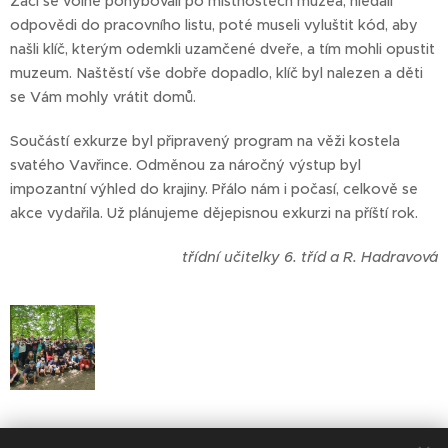
Žáci se volně pohybovali po místnostech muzea, hledali
odpovědi do pracovního listu, poté museli vyluštit kód, aby
našli klíč, kterým odemkli uzamčené dveře, a tím mohli opustit
muzeum. Naštěstí vše dobře dopadlo, klíč byl nalezen a děti
se Vám mohly vrátit domů. 😊
Součástí exkurze byl připravený program na věži kostela
svatého Vavřince. Odměnou za náročný výstup byl
impozantní výhled do krajiny. Přálo nám i počasí, celkově se
akce vydařila. Už plánujeme dějepisnou exkurzi na příští rok.
třídní učitelky 6. tříd a R. Hadravová