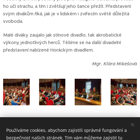
ho učí strachu, a tím i zvětšují jeho šance přežít. Představení
svým divákům říká, jak je v lidském i zvířecím světě důležitá
svoboda.
Malé diváky zaujalo jak stínové divadlo, tak akrobatické
výkony jednotlivých herců. Těšíme se na další divadelní
představení nabízené Horáckým divadlem.
Mgr. Klára Mikešová
Kniha džunglí v Horáckém divadle
Používáme cookies, abychom zajistili správné fungování a
bezpečnost našich stránek. Tím vám můžeme zajistit tu