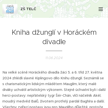
ZŠ TELČ
Kniha džunglí v Horáckém
divadle
11.06.2024
Na velké scéně Horáckého divadla žáci 5. a 6. tříd 27. května
2024 zhlédli slavné Kiplingovo dílo Knihu džunglí. Seznámili se
s charismatickým lidským mládětem Mauglím, který malé
diváky uchvátil artistickým výkonem. Stejně úchvatní byli i další
herci-postavy: nepřátelský tygr Šér-Chán, vlčí náčelník Akél,
moudrý medvěd Balů, životem protřelý pardál Baghíra a další.
Všechny zvířecí postavy jsou pro Mauglího důležité, protože