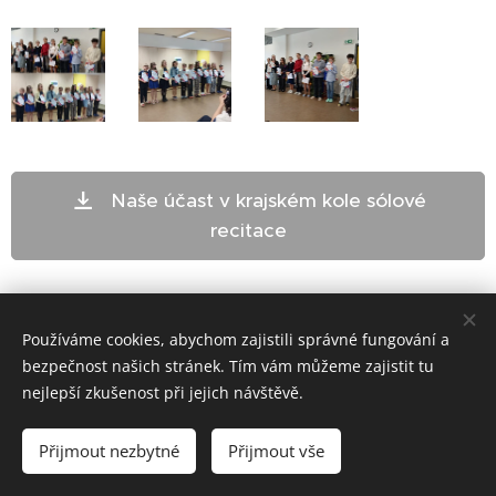
Naše účast v krajském kole sólové
recitace
Používáme cookies, abychom zajistili správné fungování a
bezpečnost našich stránek. Tím vám můžeme zajistit tu
nejlepší zkušenost při jejich návštěvě.
ZŠ Telč - bloxx.cz
Přijmout nezbytné
Přijmout vše
Cookies