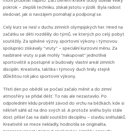
mohl probíhat naplno. Žáci během krátké doby udělali velký
pokrok – zlepšili techniku, získali jistotu v jízdě. Byla radost
sledovat, jak si navzájem pomáhají a podporují se.
Celý kurz se nesl v duchu zimních olympijských her. Hned na
začátku se děti rozdělily do týmů, ve kterých po celý pobyt
soutěžily. Za splněné výzvy, sportovní výkony i týmovou
spolupráci získávaly "vruty" – speciální kurzovní měnu. Za
nasbírané vruty si pak mohly "nakupovat" jednotlivá
sportoviště a postupně si budovaly vlastní areál zimních
disciplín. Kreativita, taktika i týmový duch hrály stejně
důležitou roli jako sportovní výkony.
Třetí den po obědě se počasí začalo měnit a do zimní
atmosféry se přidal déšť. To nás ale nezastavilo. Po
odpoledním klidu proběhl závod do vrchu na běžkách, kde si
někteří sáhli až na dno svých sil. A protože sněhu bylo stále
dost, přišel čas na další soutěžní disciplínu – stavbu sněhuláků.
Kreativitě se meze nekladly, hodnotila se originalita,