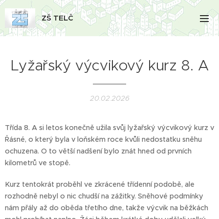
ZŠ TELČ
Lyžařský výcvikový kurz 8. A
20.02.2026
Třída 8. A si letos konečně užila svůj lyžařský výcvikový kurz v
Řásné, o který byla v loňském roce kvůli nedostatku sněhu
ochuzena. O to větší nadšení bylo znát hned od prvních
kilometrů ve stopě.
Kurz tentokrát proběhl ve zkrácené třídenní podobě, ale
rozhodně nebyl o nic chudší na zážitky. Sněhové podmínky
nám přály až do oběda třetího dne, takže výcvik na běžkách