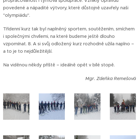
propracovanost i týmová spolupráce. Vznikly opravdu
povedené a nápadité výtvory, které důstojně uzavřely naši
"olympiádu".
Třídenní kurz tak byl naplněný sportem, soutěžením, smíchem
i společnými chvílemi, na které budeme ještě dlouho
vzpomínat. 8. A si svůj odložený kurz rozhodně užila naplno –
a to je to nejdůležitější.
Na viděnou někdy příště – ideálně opět v bílé stopě. ❄️🎿
Mgr. Zdeňka Remešová