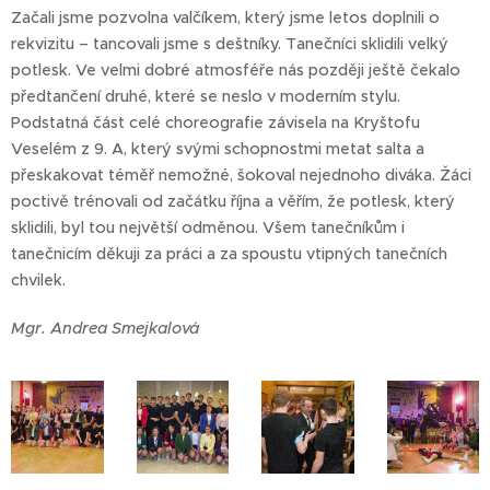
Začali jsme pozvolna valčíkem, který jsme letos doplnili o
rekvizitu – tancovali jsme s deštníky. Tanečníci sklidili velký
potlesk. Ve velmi dobré atmosféře nás později ještě čekalo
předtančení druhé, které se neslo v moderním stylu.
Podstatná část celé choreografie závisela na Kryštofu
Veselém z 9. A, který svými schopnostmi metat salta a
přeskakovat téměř nemožné, šokoval nejednoho diváka. Žáci
poctivě trénovali od začátku října a věřím, že potlesk, který
sklidili, byl tou největší odměnou. Všem tanečníkům i
tanečnicím děkuji za práci a za spoustu vtipných tanečních
chvilek.
Mgr. Andrea Smejkalová