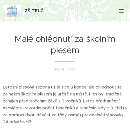
ZŠ TELČ
Malé ohlédnutí za školním
plesem
31.03.2025
Letošní plesová sezona už je sice u konce, ale ohlédnout se
za naším školním plesem je určitě na místě. Ples byl tradičně
zahájen předtančením žáků z 9. ročníků. Letos předtančení
nacvičoval rekordní počet tanečníků a tanečnic, kdy z 9. tříd (a
za pomoci dvou děvčat ze třídy osmé) pravidelně trénovalo
24 odvážlivců!