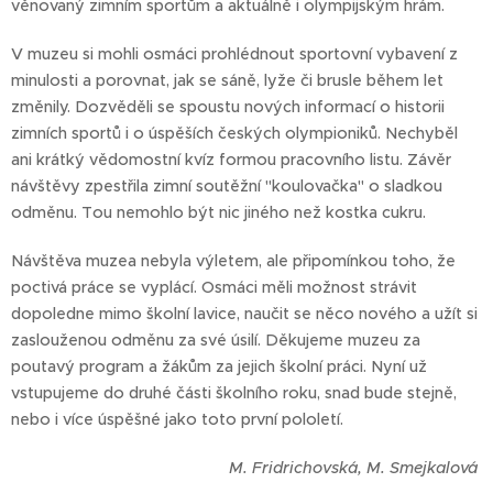
věnovaný zimním sportům a aktuálně i olympijským hrám.
V muzeu si mohli osmáci prohlédnout sportovní vybavení z
minulosti a porovnat, jak se sáně, lyže či brusle během let
změnily. Dozvěděli se spoustu nových informací o historii
zimních sportů i o úspěších českých olympioniků. Nechyběl
ani krátký vědomostní kvíz formou pracovního listu. Závěr
návštěvy zpestřila zimní soutěžní "koulovačka" o sladkou
odměnu. Tou nemohlo být nic jiného než kostka cukru.
Návštěva muzea nebyla výletem, ale připomínkou toho, že
poctivá práce se vyplácí. Osmáci měli možnost strávit
dopoledne mimo školní lavice, naučit se něco nového a užít si
zaslouženou odměnu za své úsilí. Děkujeme muzeu za
poutavý program a žákům za jejich školní práci. Nyní už
vstupujeme do druhé části školního roku, snad bude stejně,
nebo i více úspěšné jako toto první pololetí.
M. Fridrichovská, M. Smejkalová