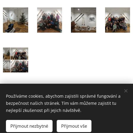
Muzeum za odměnu
Používáme cookies, abychom zajistili správné fungování a
bezpečnost našich stránek. Tím vám můžeme zajistit tu
nejlepší zkušenost při jejich návštěvě.
ZŠ Telč - bloxx.cz
Přijmout nezbytné
Přijmout vše
Cookies