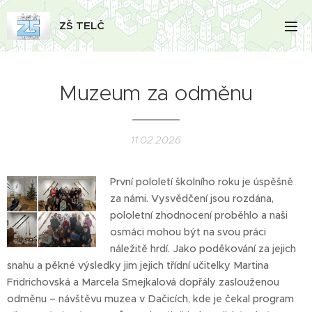
ZŠ TELČ
Muzeum za odměnu
11.02.2026
První pololetí školního roku je úspěšně
za námi. Vysvědčení jsou rozdána,
pololetní zhodnocení proběhlo a naši
osmáci mohou být na svou práci
náležitě hrdí. Jako poděkování za jejich
snahu a pěkné výsledky jim jejich třídní učitelky Martina
Fridrichovská a Marcela Smejkalová dopřály zaslouženou
odměnu – návštěvu muzea v Dačicích, kde je čekal program