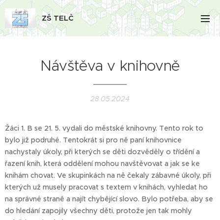
ZŠ TELČ
Návštěva v knihovně
28.05.2024
Žáci 1. B se 21. 5. vydali do městské knihovny. Tento rok to
bylo již podruhé. Tentokrát si pro ně paní knihovnice
nachystaly úkoly, při kterých se děti dozvěděly o třídění a
řazení knih, která oddělení mohou navštěvovat a jak se ke
knihám chovat. Ve skupinkách na ně čekaly zábavné úkoly, při
kterých už musely pracovat s textem v knihách, vyhledat ho
na správné straně a najít chybějící slovo. Bylo potřeba, aby se
do hledání zapojily všechny děti, protože jen tak mohly