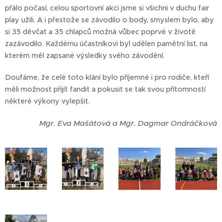
přálo počasí, celou sportovní akci jsme si všichni v duchu fair
play užili. A i přestože se závodilo o body, smyslem bylo, aby
si 35 děvčat a 35 chlapců možná vůbec poprvé v životě
zazávodilo. Každému účastníkovi byl udělen pamětní list, na
kterém měl zapsané výsledky svého závodění.
Doufáme, že celé toto klání bylo příjemné i pro rodiče, kteří
měli možnost přijít fandit a pokusit se tak svou přítomností
některé výkony vylepšit.
Mgr. Eva Mašátová a Mgr. Dagmar Ondráčková