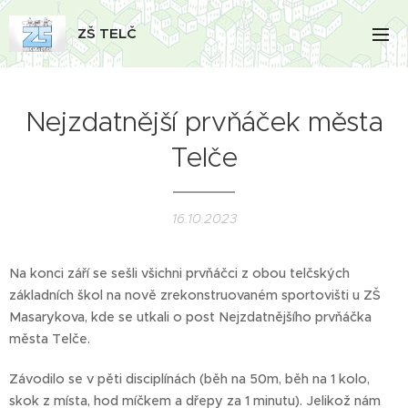
ZŠ TELČ
Nejzdatnější prvňáček města
Telče
16.10.2023
Na konci září se sešli všichni prvňáčci z obou telčských
základních škol na nově zrekonstruovaném sportovišti u ZŠ
Masarykova, kde se utkali o post Nejzdatnějšího prvňáčka
města Telče.
Závodilo se v pěti disciplínách (běh na 50m, běh na 1 kolo,
skok z místa, hod míčkem a dřepy za 1 minutu). Jelikož nám