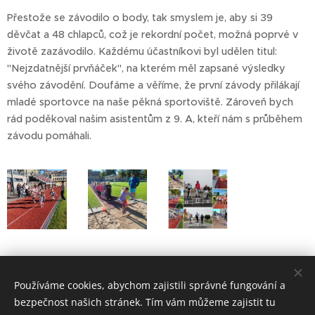
Přestože se závodilo o body, tak smyslem je, aby si 39
děvčat a 48 chlapců, což je rekordní počet, možná poprvé v
životě zazávodilo. Každému účastníkovi byl udělen titul:
"Nejzdatnější prvňáček", na kterém měl zapsané výsledky
svého závodění. Doufáme a věříme, že první závody přilákají
mladé sportovce na naše pěkná sportoviště. Zároveň bych
rád poděkoval našim asistentům z 9. A, kteří nám s průběhem
závodu pomáhali.
Nejzdatnější prvňáček
Používáme cookies, abychom zajistili správné fungování a
bezpečnost našich stránek. Tím vám můžeme zajistit tu