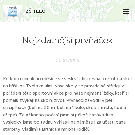
ZŠ TELČ
Nejzdatnější prvňáček
20.10.2025
Ke konci minulého měsíce se sešli všichni prvňáčci z obou škol
na hřišti na Tyršově ulici. Naše školy se pravidelně střídají v
pořádání této sportovní akce pro naše nejmenší žáky, kteří si
pomalu zvykají na školní život. Prvňáčci závodili v pěti
disciplínách (běh na 50 m, běh na 1 kolo, skok z místa, hod a
dřepy). Za pěkného počasí jsme si pěkně zazávodili a
výsledky jsme po týdnu vyhlásili na náměstí i za účasti pana
starosty Vladimíra Brtníka a mnoha rodičů.