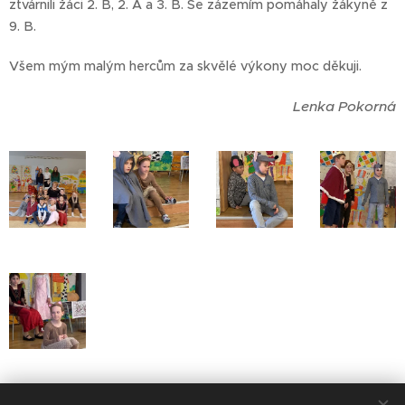
ztvárnili žáci 2. B, 2. A a 3. B. Se zázemím pomáhaly žákyně z
9. B.
Všem mým malým hercům za skvělé výkony moc děkuji.
Lenka Pokorná