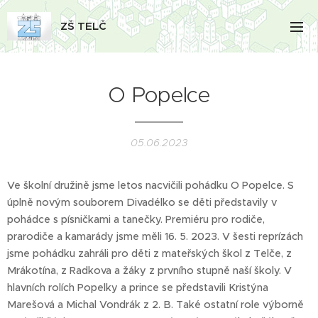
ZŠ TELČ
O Popelce
05.06.2023
Ve školní družině jsme letos nacvičili pohádku O Popelce. S
úplně novým souborem Divadélko se děti představily v
pohádce s písničkami a tanečky. Premiéru pro rodiče,
prarodiče a kamarády jsme měli 16. 5. 2023. V šesti reprízách
jsme pohádku zahráli pro děti z mateřských škol z Telče, z
Mrákotína, z Radkova a žáky z prvního stupně naší školy. V
hlavních rolích Popelky a prince se představili Kristýna
Marešová a Michal Vondrák z 2. B. Také ostatní role výborně