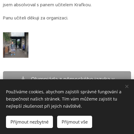
jsem absolvoval s panem učitelem Krafkou.
Panu učiteli děkuji za organizaci.
Olympiáda z německého jazyka v
Praze
Používáme cookies, abychom zajistili správné fungování a
bezpečnost našich stránek. Tím vám můžeme zajistit tu
nejlepší zkušenost při jejich návštěvě.
ZŠ Telč - bloxx.cz
Přijmout nezbytné
Přijmout vše
Cookies