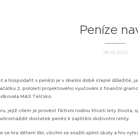
Peníze na
28.02.2025
a hospodařit s penězi je v dnešní době stejně důležité, jak
 začátku 2. pololetí projektového vyučování z finanční gra
edkovala MAS Telčsko.
u, jejíž cílem je provést fiktivní rodinu třiceti lety života,
ashromáždit dostatek peněz k zajištění doživotní renty.
e se hra dětem líbí, všichni se snažili splnit úkoly a hru v