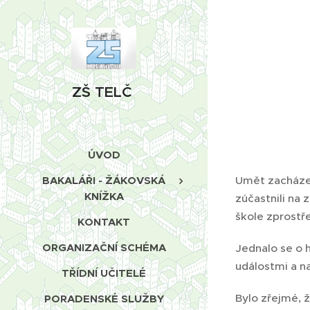
ZŠ TELČ
ÚVOD
Umět zacházet 
BAKALÁŘI - ŽÁKOVSKÁ
KNÍŽKA
zúčastnili na
škole zprostř
KONTAKT
ORGANIZAČNÍ SCHÉMA
Jednalo se o hr
událostmi a n
TŘÍDNÍ UČITELÉ
Bylo zřejmé, ž
PORADENSKÉ SLUŽBY