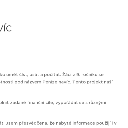
víc
o umět číst, psát a počítat. Žáci z 9. ročníku se
motnosti pod názvem Peníze navíc. Tento projekt naší
 splnit zadané finanční cíle, vypořádat se s různými
yhrát. Jsem přesvědčena, že nabyté informace použijí i v