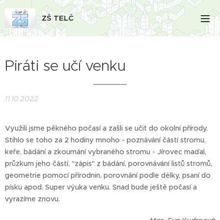
ZŠ TELČ
Piráti se učí venku
11.10.2022
Využili jsme pěkného počasí a zašli se učit do okolní přírody.
Stihlo se toho za 2 hodiny mnoho - poznávání částí stromu,
keře, bádání a zkoumání vybraného stromu - Jírovec maďal,
průzkum jeho částí, "zápis" z bádání, porovnávání listů stromů,
geometrie pomocí přírodnin, porovnání podle délky, psaní do
písku apod. Super výuka venku. Snad bude ještě počasí a
vyrazíme znovu.