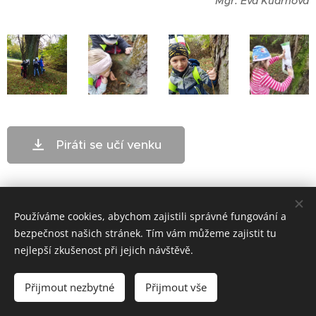
Mgr. Eva Kudrnová
Piráti se učí venku
Používáme cookies, abychom zajistili správné fungování a
bezpečnost našich stránek. Tím vám můžeme zajistit tu
nejlepší zkušenost při jejich návštěvě.
ZŠ Telč - bloxx.cz
Přijmout nezbytné
Přijmout vše
Cookies