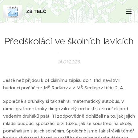
ZŠ TELČ
Předškoláci ve školních lavicích
14.01.2026
Ještě než přijdou k oficiálnímu zápisu do 1. tříd, navštívili
budoucí prvňáčci z MŠ Radkov a z MŠ Sedlejov třídu 2. A.
Společně s druháky si tak zahráli matematický autobus, v
rámci grafomotoriky dirigovali celý orchestr a zkoušeli pod
vedením druháků psát. Ti zodpovědně dohlíželi na to, jak jejich
mladší budoucí spolužáci drží tužku, jak se soustředí na úkoly,
pomáhali jim s jejich splněním. Společně jsme tak strávili téměř