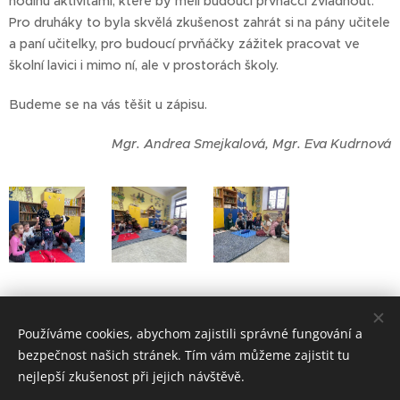
hodinu aktivitami, které by měli budoucí prvňáčci zvládnout.
Pro druháky to byla skvělá zkušenost zahrát si na pány učitele
a paní učitelky, pro budoucí prvňáčky zážitek pracovat ve
školní lavici i mimo ní, ale v prostorách školy.
Budeme se na vás těšit u zápisu.
Mgr. Andrea Smejkalová, Mgr. Eva Kudrnová
Předškoláci ve školních lavicích
Používáme cookies, abychom zajistili správné fungování a
bezpečnost našich stránek. Tím vám můžeme zajistit tu
nejlepší zkušenost při jejich návštěvě.