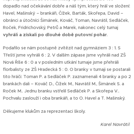
dopadlo nad očekávání dobře a náš tým, který hrál ve složení:
Havel, Mašinský – brankáři, Čížek, Barták, Skořepa, David –
obránci a útočníci Šimánek, Kováč, Toman, Navrátil, Sedláček,
Roček, Fridrichovský, Petrů a Marek, nakonec celý turnaj
vyhráli a získali po dlouhé době putovní pohár
.
Podařilo se nám postupně zvítězit nad gymnáziem 3 : 1. S
Třeští jsme vyhráli 6 : 2. V dalším zápase jsme vyhráli nad ZŠ
Nová Říše 6 : 0 a v posledním utkání turnaje jsme přehráli
florbalisty ze ZŠ Hradecká 5 : 0. O branky v turnaji se postarali
tito hráči: Toman P. a Sedláček P. zaznamenali 4 branky a po 2
brankách dali – Kováč D., Čížek M., Navrátil M., Šimánek S. a
Roček M.. Jednu branku vstřelil Sedláček P. a Skořepa V..
Pochvalu zaslouží i oba brankáři, a to O. Havel a T. Mašinský.
Děkujeme klukům za reprezentaci školy.
Karel Navrátil