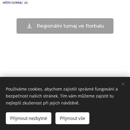
Regionální turnaj ve florbalu
Používáme cookies, abychom zajistili správné fungování a
bezpečnost našich stránek. Tím vám můžeme zajistit tu
nejlepší zkušenost při jejich návštěvě.
ZŠ Telč - bloxx.cz
Přijmout nezbytné
Přijmout vše
Cookies