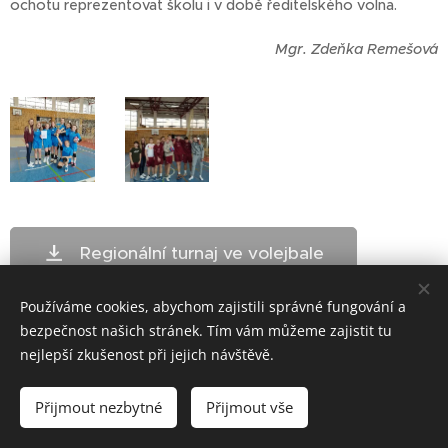
ochotu reprezentovat školu i v době ředitelského volna.
Mgr. Zdeňka Remešová
Regionální turnaj ve volejbale
Používáme cookies, abychom zajistili správné fungování a
bezpečnost našich stránek. Tím vám můžeme zajistit tu
nejlepší zkušenost při jejich návštěvě.
ZŠ Telč - bloxx.cz
Přijmout nezbytné
Přijmout vše
Cookies