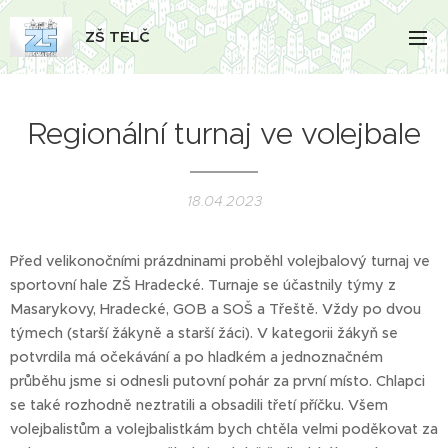
ZŠ TELČ
Regionální turnaj ve volejbale
18.04.2023
Před velikonočními prázdninami proběhl volejbalový turnaj ve
sportovní hale ZŠ Hradecké. Turnaje se účastnily týmy z
Masarykovy, Hradecké, GOB a SOŠ a Třeště. Vždy po dvou
týmech (starší žákyně a starší žáci). V kategorii žákyň se
potvrdila má očekávání a po hladkém a jednoznačném
průběhu jsme si odnesli putovní pohár za první místo. Chlapci
se také rozhodně neztratili a obsadili třetí příčku. Všem
volejbalistům a volejbalistkám bych chtěla velmi poděkovat za