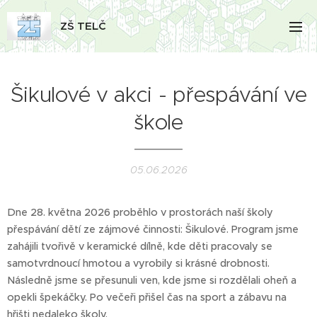
ZŠ TELČ
Šikulové v akci - přespávání ve
škole
05.06.2026
Dne 28. května 2026 proběhlo v prostorách naší školy
přespávání dětí ze zájmové činnosti: Šikulové. Program jsme
zahájili tvořivě v keramické dílně, kde děti pracovaly se
samotvrdnoucí hmotou a vyrobily si krásné drobnosti.
Následně jsme se přesunuli ven, kde jsme si rozdělali oheň a
opekli špekáčky. Po večeři přišel čas na sport a zábavu na
hřišti nedaleko školy.