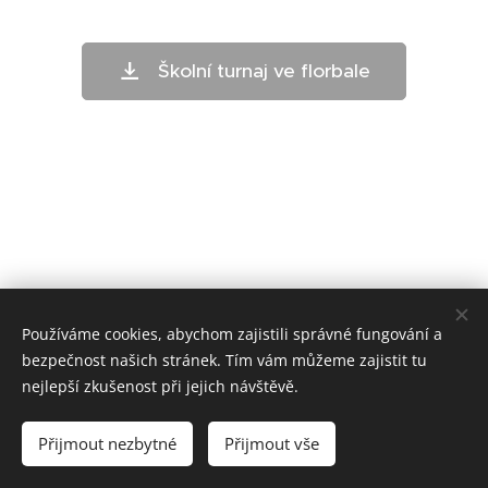
Školní turnaj ve florbale
Používáme cookies, abychom zajistili správné fungování a
bezpečnost našich stránek. Tím vám můžeme zajistit tu
nejlepší zkušenost při jejich návštěvě.
ZŠ Telč - bloxx.cz
Přijmout nezbytné
Přijmout vše
Cookies