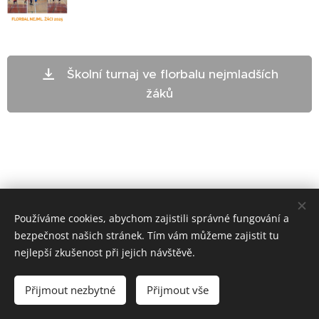
Školní turnaj ve florbalu nejmladších
žáků
Používáme cookies, abychom zajistili správné fungování a
bezpečnost našich stránek. Tím vám můžeme zajistit tu
nejlepší zkušenost při jejich návštěvě.
ZŠ Telč - bloxx.cz
Přijmout nezbytné
Přijmout vše
Cookies