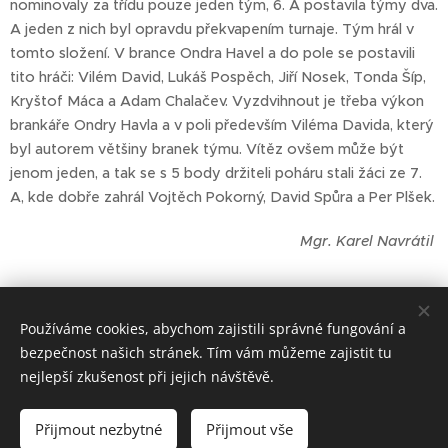
nominovaly za třídu pouze jeden tým, 6. A postavila týmy dva.
A jeden z nich byl opravdu překvapením turnaje. Tým hrál v
tomto složení. V brance Ondra Havel a do pole se postavili
tito hráči: Vilém David, Lukáš Pospěch, Jiří Nosek, Tonda Šíp,
Kryštof Máca a Adam Chalačev. Vyzdvihnout je třeba výkon
brankáře Ondry Havla a v poli především Viléma Davida, který
byl autorem většiny branek týmu. Vítěz ovšem může být
jenom jeden, a tak se s 5 body držiteli poháru stali žáci ze 7.
A, kde dobře zahrál Vojtěch Pokorný, David Spůra a Per Plšek.
Mgr. Karel Navrátil
Školní turnaj ve florbalu ml. žáků
Používáme cookies, abychom zajistili správné fungování a
bezpečnost našich stránek. Tím vám můžeme zajistit tu
nejlepší zkušenost při jejich návštěvě.
ZŠ Telč - bloxx.cz
Přijmout nezbytné
Přijmout vše
Cookies