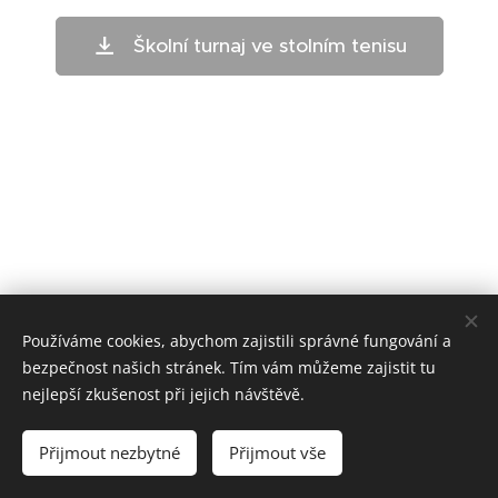
Školní turnaj ve stolním tenisu
Používáme cookies, abychom zajistili správné fungování a
bezpečnost našich stránek. Tím vám můžeme zajistit tu
nejlepší zkušenost při jejich návštěvě.
ZŠ Telč - bloxx.cz
Přijmout nezbytné
Přijmout vše
Cookies