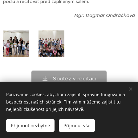
pódiu a recitovat před zaplněným sálem.
Mgr. Dagmar Ondráčková
Soutěž v recitaci
Používáme cookies, abychom zajistili správné fungování a
bezpečnost našich stránek. Tím vám můžeme zajistit tu
nejlepší zkušenost při jejich návštěvě.
ZŠ Telč - bloxx.cz
Přijmout nezbytné
Přijmout vše
Cookies